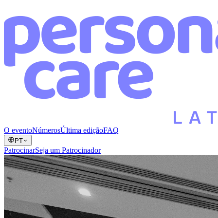
O evento
Números
Última edição
FAQ
PT
Patrocinar
Seja um Patrocinador