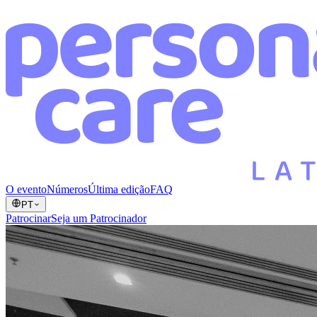
O evento
Números
Última edição
FAQ
PT
Patrocinar
Seja um Patrocinador