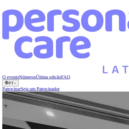
O evento
Números
Última edição
FAQ
PT
Patrocinar
Seja um Patrocinador