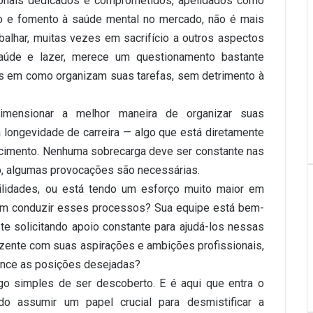
ionais dedicados e comprometidos, apelidados como
o e fomento à saúde mental no mercado, não é mais
balhar, muitas vezes em sacrifício a outros aspectos
aúde e lazer, merece um questionamento bastante
s em como organizam suas tarefas, sem detrimento à
dimensionar a melhor maneira de organizar suas
 longevidade de carreira — algo que está diretamente
cimento. Nenhuma sobrecarga deve ser constante nas
do, algumas provocações são necessárias.
ilidades, ou está tendo um esforço muito maior em
 em conduzir esses processos? Sua equipe está bem-
te solicitando apoio constante para ajudá-los nessas
dizente com suas aspirações e ambições profissionais,
ance as posições desejadas?
go simples de ser descoberto. E é aqui que entra o
o assumir um papel crucial para desmistificar a