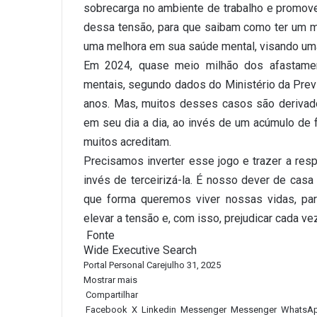
sobrecarga no ambiente de trabalho e promov
dessa tensão, para que saibam como ter um me
uma melhora em sua saúde mental, visando uma
Em 2024, quase meio milhão dos afastament
mentais, segundo dados do Ministério da Prev
anos. Mas, muitos desses casos são derivado
em seu dia a dia, ao invés de um acúmulo de
muitos acreditam.
Precisamos inverter esse jogo e trazer a res
invés de terceirizá-la. É nosso dever de cas
que forma queremos viver nossas vidas, pa
elevar a tensão e, com isso, prejudicar cada v
Fonte
Wide Executive Search
Portal Personal Care
julho 31, 2025
Mostrar mais
Compartilhar
Facebook
X
Linkedin
Messenger
Messenger
WhatsA