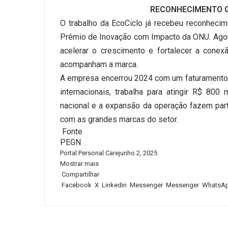
RECONHECIMENTO G
O trabalho da EcoCiclo já recebeu reconhecim
Prêmio de Inovação com Impacto da ONU. Agora
acelerar o crescimento e fortalecer a con
acompanham a marca.
A empresa encerrou 2024 com um faturamento 
internacionais, trabalha para atingir R$ 80
nacional e a expansão da operação fazem part
com as grandes marcas do setor.
Fonte
PEGN
Portal Personal Care
junho 2, 2025
Mostrar mais
Compartilhar
Facebook
X
Linkedin
Messenger
Messenger
WhatsA