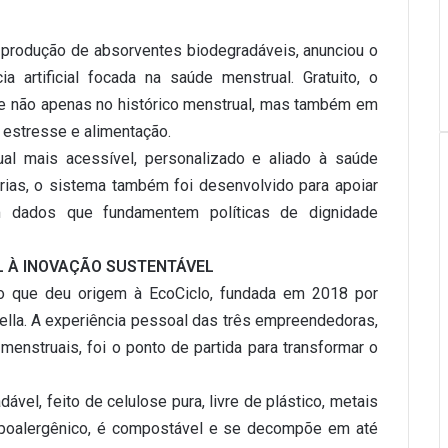
la produção de absorventes biodegradáveis, anunciou o
a artificial focada na saúde menstrual. Gratuito, o
se não apenas no histórico menstrual, mas também em
 estresse e alimentação.
ual mais acessível, personalizado e aliado à saúde
árias, o sistema também foi desenvolvido para apoiar
com dados que fundamentem políticas de dignidade
L À INOVAÇÃO SUSTENTÁVEL
ito que deu origem à EcoCiclo, fundada em 2018 por
ella. A experiência pessoal das três empreendedoras,
menstruais, foi o ponto de partida para transformar o
vel, feito de celulose pura, livre de plástico, metais
hipoalergênico, é compostável e se decompõe em até