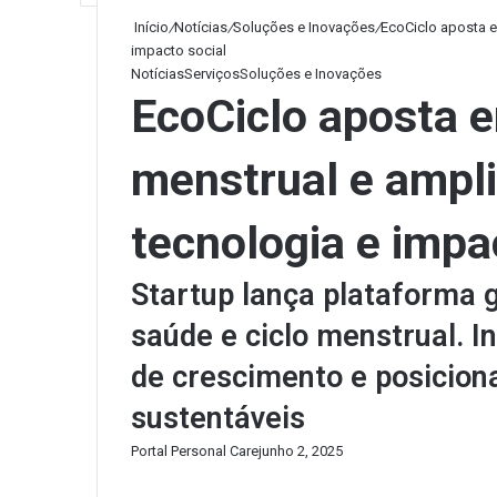
Início
/
Notícias
/
Soluções e Inovações
/
EcoCiclo aposta e
impacto social
Notícias
Serviços
Soluções e Inovações
EcoCiclo aposta 
menstrual e ampl
tecnologia e impa
Startup lança plataforma 
saúde e ciclo menstrual. In
de crescimento e posicion
sustentáveis
Portal Personal Care
junho 2, 2025