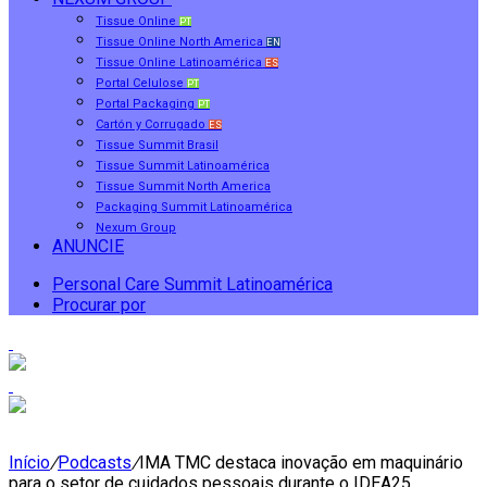
Tissue Online
PT
Tissue Online North America
EN
Tissue Online Latinoamérica
ES
Portal Celulose
PT
Portal Packaging
PT
Cartón y Corrugado
ES
Tissue Summit Brasil
Tissue Summit Latinoamérica
Tissue Summit North America
Packaging Summit Latinoamérica
Nexum Group
ANUNCIE
Personal Care Summit Latinoamérica
Procurar por
Início
/
Podcasts
/
IMA TMC destaca inovação em maquinário
para o setor de cuidados pessoais durante o IDEA25