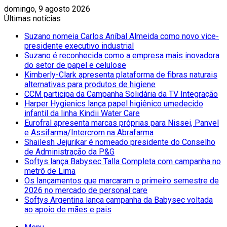
domingo, 9 agosto 2026
Últimas notícias
Suzano nomeia Carlos Aníbal Almeida como novo vice-
presidente executivo industrial
Suzano é reconhecida como a empresa mais inovadora
do setor de papel e celulose
Kimberly-Clark apresenta plataforma de fibras naturais
alternativas para produtos de higiene
CCM participa da Campanha Solidária da TV Integração
Harper Hygienics lança papel higiênico umedecido
infantil da linha Kindii Water Care
Eurofral apresenta marcas próprias para Nissei, Panvel
e Assifarma/Intercrom na Abrafarma
Shailesh Jejurikar é nomeado presidente do Conselho
de Administração da P&G
Softys lança Babysec Talla Completa com campanha no
metrô de Lima
Os lançamentos que marcaram o primeiro semestre de
2026 no mercado de personal care
Softys Argentina lança campanha da Babysec voltada
ao apoio de mães e pais