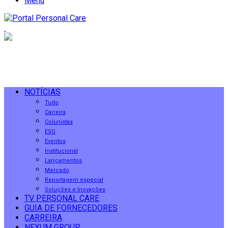
Menu
NOTÍCIAS
Tudo
Carreira
Colunistas
ESG
Eventos
Institucional
Lançamentos
Mercado
Reportagem especial
Soluções e Inovações
TV PERSONAL CARE
GUIA DE FORNECEDORES
CARREIRA
NEXUM GROUP