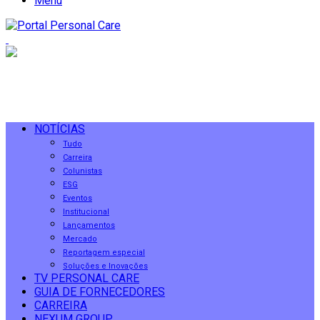
Menu
NOTÍCIAS
Tudo
Carreira
Colunistas
ESG
Eventos
Institucional
Lançamentos
Mercado
Reportagem especial
Soluções e Inovações
TV PERSONAL CARE
GUIA DE FORNECEDORES
CARREIRA
NEXUM GROUP