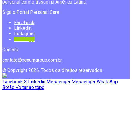
personal care e tissue na América Latina.
Siga o Portal Personal Care
Facebook
Linkedin
Instagram
Whatsapp
Contato
contato@nexumgroup.com.br
© Copyright 2026, Todos os direitos reservados
Facebook
X
Linkedin
Messenger
Messenger
WhatsApp
Botão Voltar ao topo