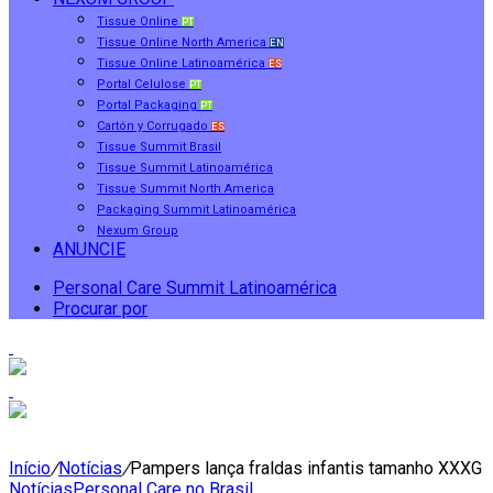
Tissue Online
PT
Tissue Online North America
EN
Tissue Online Latinoamérica
ES
Portal Celulose
PT
Portal Packaging
PT
Cartón y Corrugado
ES
Tissue Summit Brasil
Tissue Summit Latinoamérica
Tissue Summit North America
Packaging Summit Latinoamérica
Nexum Group
ANUNCIE
Personal Care Summit Latinoamérica
Procurar por
Início
/
Notícias
/
Pampers lança fraldas infantis tamanho XXXG
Notícias
Personal Care no Brasil