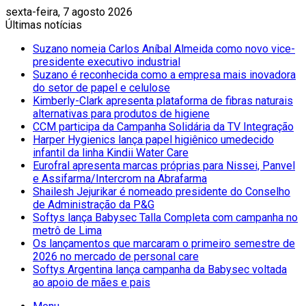
sexta-feira, 7 agosto 2026
Últimas notícias
Suzano nomeia Carlos Aníbal Almeida como novo vice-
presidente executivo industrial
Suzano é reconhecida como a empresa mais inovadora
do setor de papel e celulose
Kimberly-Clark apresenta plataforma de fibras naturais
alternativas para produtos de higiene
CCM participa da Campanha Solidária da TV Integração
Harper Hygienics lança papel higiênico umedecido
infantil da linha Kindii Water Care
Eurofral apresenta marcas próprias para Nissei, Panvel
e Assifarma/Intercrom na Abrafarma
Shailesh Jejurikar é nomeado presidente do Conselho
de Administração da P&G
Softys lança Babysec Talla Completa com campanha no
metrô de Lima
Os lançamentos que marcaram o primeiro semestre de
2026 no mercado de personal care
Softys Argentina lança campanha da Babysec voltada
ao apoio de mães e pais