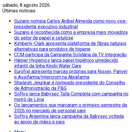
sábado, 8 agosto 2026
Últimas notícias
Suzano nomeia Carlos Aníbal Almeida como novo vice-
presidente executivo industrial
Suzano é reconhecida como a empresa mais inovadora
do setor de papel e celulose
Kimberly-Clark apresenta plataforma de fibras naturais
alternativas para produtos de higiene
CCM participa da Campanha Solidária da TV Integração
Harper Hygienics lança papel higiênico umedecido
infantil da linha Kindii Water Care
Eurofral apresenta marcas próprias para Nissei, Panvel
e Assifarma/Intercrom na Abrafarma
Shailesh Jejurikar é nomeado presidente do Conselho
de Administração da P&G
Softys lança Babysec Talla Completa com campanha no
metrô de Lima
Os lançamentos que marcaram o primeiro semestre de
2026 no mercado de personal care
Softys Argentina lança campanha da Babysec voltada
ao apoio de mães e pais