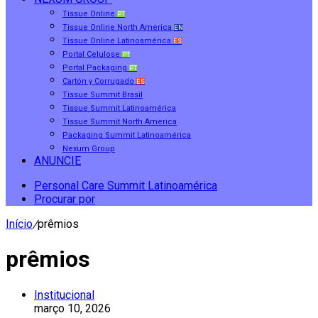
Tissue Online
PT
Tissue Online North America
EN
Tissue Online Latinoamérica
ES
Portal Celulose
PT
Portal Packaging
PT
Cartón y Corrugado
ES
Tissue Summit Brasil
Tissue Summit Latinoamérica
Tissue Summit North America
Packaging Summit Latinoamérica
Nexum Group
ANUNCIE
Personal Care Summit Latinoamérica
Procurar por
Início
/
prêmios
prêmios
Institucional
março 10, 2026