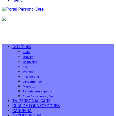
Menu
NOTÍCIAS
Tudo
Carreira
Colunistas
ESG
Eventos
Institucional
Lançamentos
Mercado
Reportagem especial
Soluções e Inovações
TV PERSONAL CARE
GUIA DE FORNECEDORES
CARREIRA
NEXUM GROUP