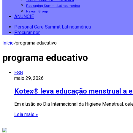
Tissue Summit North America
Packaging Summit Latinoamérica
Nexum Group
ANUNCIE
Personal Care Summit Latinoamérica
Procurar por
Início
/
programa educativo
programa educativo
ESG
maio 29, 2026
Kotex® leva educação menstrual a e
Em alusão ao Dia Internacional da Higiene Menstrual, ce
Leia mais »