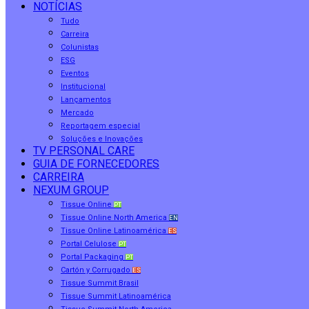
NOTÍCIAS
Tudo
Carreira
Colunistas
ESG
Eventos
Institucional
Lançamentos
Mercado
Reportagem especial
Soluções e Inovações
TV PERSONAL CARE
GUIA DE FORNECEDORES
CARREIRA
NEXUM GROUP
Tissue Online
PT
Tissue Online North America
EN
Tissue Online Latinoamérica
ES
Portal Celulose
PT
Portal Packaging
PT
Cartón y Corrugado
ES
Tissue Summit Brasil
Tissue Summit Latinoamérica