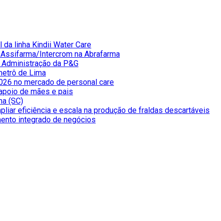
 da linha Kindii Water Care
e Assifarma/Intercrom na Abrafarma
e Administração da P&G
metrô de Lima
026 no mercado de personal care
apoio de mães e pais
ma (SC)
liar eficiência e escala na produção de fraldas descartáveis
mento integrado de negócios