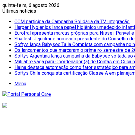
quinta-feira, 6 agosto 2026
Últimas notícias
CCM participa da Campanha Solidária da TV Integração
Harper Hygienics lança papel higiênico umedecido infantil
Eurofral apresenta marcas próprias para Nissei, Panvel 
Shailesh Jejurikar é nomeado presidente do Conselho d
Softys lança Babysec Talla Completa com campanha no 
Os lançamentos que marcaram o primeiro semestre de 2
Softys Argentina lança campanha da Babysec voltada ao 
Mili abre vaga para Coordenador (a) de Contas em Criciú
Haina destaca automação como fator estratégico para amp
Softys Chile conquista certificação Classe A em planeja
Menu