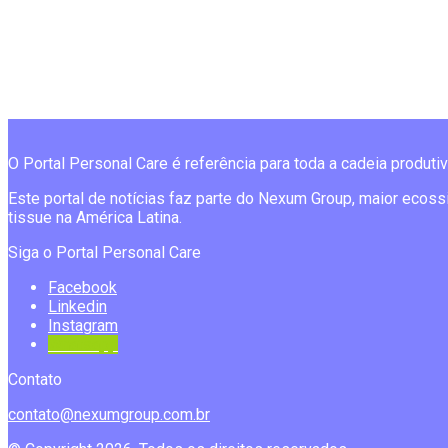
O Portal Personal Care é referência para toda a cadeia produti
Este portal de notícias faz parte do Nexum Group, maior ecoss
tissue na América Latina.
Siga o Portal Personal Care
Facebook
Linkedin
Instagram
Whatsapp
Contato
contato@nexumgroup.com.br