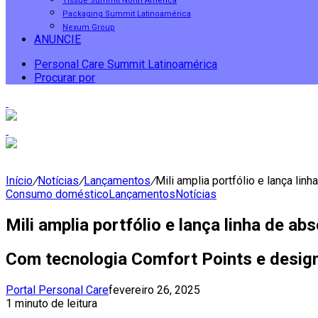
Tissue Summit North America
Packaging Summit Latinoamérica
Nexum Group
ANUNCIE
Personal Care Summit Latinoamérica
Procurar por
Início
/
Notícias
/
Lançamentos
/
Mili amplia portfólio e lança li
Consumo doméstico
Lançamentos
Notícias
Mili amplia portfólio e lança linha de a
Com tecnologia Comfort Points e design
Portal Personal Care
fevereiro 26, 2025
1 minuto de leitura