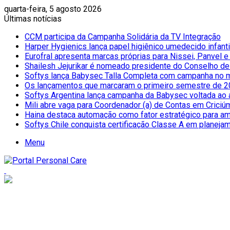
quarta-feira, 5 agosto 2026
Últimas notícias
CCM participa da Campanha Solidária da TV Integração
Harper Hygienics lança papel higiênico umedecido infantil
Eurofral apresenta marcas próprias para Nissei, Panvel 
Shailesh Jejurikar é nomeado presidente do Conselho d
Softys lança Babysec Talla Completa com campanha no 
Os lançamentos que marcaram o primeiro semestre de 2
Softys Argentina lança campanha da Babysec voltada ao 
Mili abre vaga para Coordenador (a) de Contas em Criciú
Haina destaca automação como fator estratégico para amp
Softys Chile conquista certificação Classe A em planeja
Menu