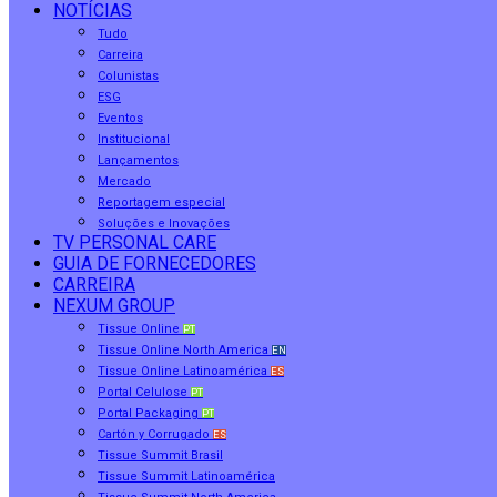
NOTÍCIAS
Tudo
Carreira
Colunistas
ESG
Eventos
Institucional
Lançamentos
Mercado
Reportagem especial
Soluções e Inovações
TV PERSONAL CARE
GUIA DE FORNECEDORES
CARREIRA
NEXUM GROUP
Tissue Online
PT
Tissue Online North America
EN
Tissue Online Latinoamérica
ES
Portal Celulose
PT
Portal Packaging
PT
Cartón y Corrugado
ES
Tissue Summit Brasil
Tissue Summit Latinoamérica