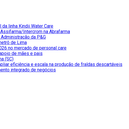
 da linha Kindii Water Care
e Assifarma/Intercrom na Abrafarma
e Administração da P&G
metrô de Lima
026 no mercado de personal care
apoio de mães e pais
ma (SC)
liar eficiência e escala na produção de fraldas descartáveis
mento integrado de negócios