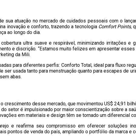
ande sua atuação no mercado de cuidados pessoais com o lançam
a inovação e conforto, trazendo a tecnologia
Comfort Points
, 
ça ao longo do dia.
 cobertura ultra suave e respirável, minimizando irritações e
ento e discrição. “Estamos muito felizes em apresentar esses
keting da Mili.
s para diferentes perfis: Conforto Total, ideal para fluxo regula
 pode ser usada tanto para menstruação quanto para escapes de u
 sem abas.
a o crescimento desse mercado, que movimentou US$ 24,91 bilhõ
 do setor é impulsionado por maior conscientização sobre a s
ovações em materiais e design têm se tornado um diferencial co
arejo e reafirma seu compromisso em oferecer soluções ino
ipais pontos de venda do país, ampliando o portfólio da marca e