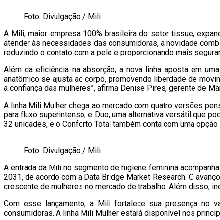
Foto: Divulgação / Mili
A Mili, maior empresa 100% brasileira do setor tissue, exp
atender às necessidades das consumidoras, a novidade combin
reduzindo o contato com a pele e proporcionando mais seguran
Além da eficiência na absorção, a nova linha aposta em uma
anatômico se ajusta ao corpo, promovendo liberdade de movim
a confiança das mulheres”, afirma Denise Pires, gerente de Mar
A linha Mili Mulher chega ao mercado com quatro versões pensada
para fluxo superintenso; e Duo, uma alternativa versátil que
32 unidades, e o Conforto Total também conta com uma opção
Foto: Divulgação / Mili
A entrada da Mili no segmento de higiene feminina acompanh
2031, de acordo com a Data Bridge Market Research. O avanço
crescente de mulheres no mercado de trabalho. Além disso, in
Com esse lançamento, a Mili fortalece sua presença no v
consumidoras. A linha Mili Mulher estará disponível nos princ