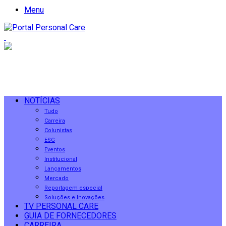
Menu
NOTÍCIAS
Tudo
Carreira
Colunistas
ESG
Eventos
Institucional
Lançamentos
Mercado
Reportagem especial
Soluções e Inovações
TV PERSONAL CARE
GUIA DE FORNECEDORES
CARREIRA