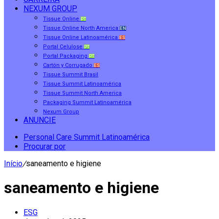
NEXUM GROUP
Tissue Online
PT
Tissue Online North America
EN
Tissue Online Latinoamérica
ES
Portal Celulose
PT
Portal Packaging
PT
Cartón y Corrugado
ES
Tissue Summit Brasil
Tissue Summit Latinoamérica
Tissue Summit North America
Packaging Summit Latinoamérica
Nexum Group
ANUNCIE
Personal Care Summit Latinoamérica
Procurar por
Início
/
saneamento e higiene
saneamento e higiene
ESG