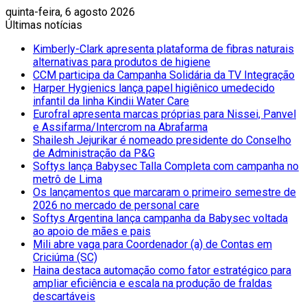
quinta-feira, 6 agosto 2026
Últimas notícias
Kimberly-Clark apresenta plataforma de fibras naturais
alternativas para produtos de higiene
CCM participa da Campanha Solidária da TV Integração
Harper Hygienics lança papel higiênico umedecido
infantil da linha Kindii Water Care
Eurofral apresenta marcas próprias para Nissei, Panvel
e Assifarma/Intercrom na Abrafarma
Shailesh Jejurikar é nomeado presidente do Conselho
de Administração da P&G
Softys lança Babysec Talla Completa com campanha no
metrô de Lima
Os lançamentos que marcaram o primeiro semestre de
2026 no mercado de personal care
Softys Argentina lança campanha da Babysec voltada
ao apoio de mães e pais
Mili abre vaga para Coordenador (a) de Contas em
Criciúma (SC)
Haina destaca automação como fator estratégico para
ampliar eficiência e escala na produção de fraldas
descartáveis