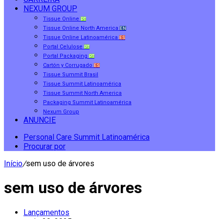
NEXUM GROUP
Tissue Online
PT
Tissue Online North America
EN
Tissue Online Latinoamérica
ES
Portal Celulose
PT
Portal Packaging
PT
Cartón y Corrugado
ES
Tissue Summit Brasil
Tissue Summit Latinoamérica
Tissue Summit North America
Packaging Summit Latinoamérica
Nexum Group
ANUNCIE
Personal Care Summit Latinoamérica
Procurar por
Início
/
sem uso de árvores
sem uso de árvores
Lançamentos