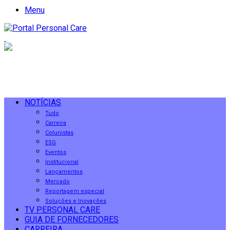
Menu
NOTÍCIAS
Tudo
Carreira
Colunistas
ESG
Eventos
Institucional
Lançamentos
Mercado
Reportagem especial
Soluções e Inovações
TV PERSONAL CARE
GUIA DE FORNECEDORES
CARREIRA