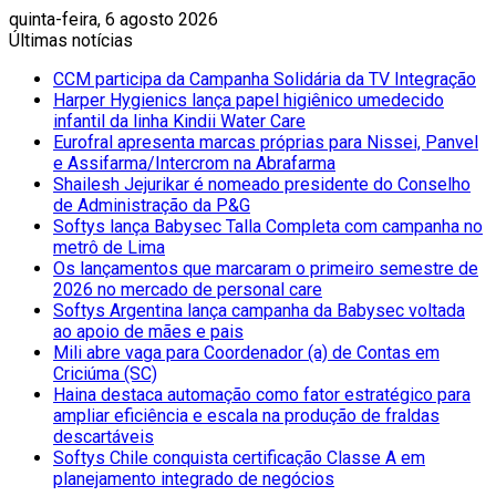
quinta-feira, 6 agosto 2026
Últimas notícias
CCM participa da Campanha Solidária da TV Integração
Harper Hygienics lança papel higiênico umedecido
infantil da linha Kindii Water Care
Eurofral apresenta marcas próprias para Nissei, Panvel
e Assifarma/Intercrom na Abrafarma
Shailesh Jejurikar é nomeado presidente do Conselho
de Administração da P&G
Softys lança Babysec Talla Completa com campanha no
metrô de Lima
Os lançamentos que marcaram o primeiro semestre de
2026 no mercado de personal care
Softys Argentina lança campanha da Babysec voltada
ao apoio de mães e pais
Mili abre vaga para Coordenador (a) de Contas em
Criciúma (SC)
Haina destaca automação como fator estratégico para
ampliar eficiência e escala na produção de fraldas
descartáveis
Softys Chile conquista certificação Classe A em
planejamento integrado de negócios