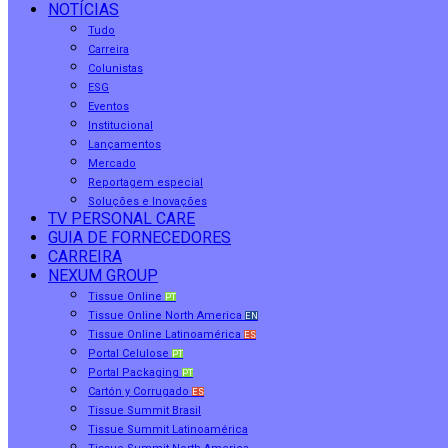
NOTÍCIAS
Tudo
Carreira
Colunistas
ESG
Eventos
Institucional
Lançamentos
Mercado
Reportagem especial
Soluções e Inovações
TV PERSONAL CARE
GUIA DE FORNECEDORES
CARREIRA
NEXUM GROUP
Tissue Online
PT
Tissue Online North America
EN
Tissue Online Latinoamérica
ES
Portal Celulose
PT
Portal Packaging
PT
Cartón y Corrugado
ES
Tissue Summit Brasil
Tissue Summit Latinoamérica