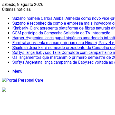
sábado, 8 agosto 2026
Últimas notícias
Suzano nomeia Carlos Aníbal Almeida como novo vice-pre
Suzano é reconhecida como a empresa mais inovadora do
Kimberly-Clark apresenta plataforma de fibras naturais al
CCM participa da Campanha Solidária da TV Integração
Harper Hygienics lança papel higiênico umedecido infantil
Eurofral apresenta marcas próprias para Nissei, Panvel 
Shailesh Jejurikar é nomeado presidente do Conselho d
Softys lança Babysec Talla Completa com campanha no 
Os lançamentos que marcaram o primeiro semestre de 2
Softys Argentina lança campanha da Babysec voltada ao 
Menu