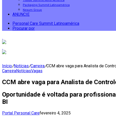
Tissue Summit North America
Packaging Summit Latinoamérica
Nexum Group
ANUNCIE
Personal Care Summit Latinoamérica
Procurar por
Início
/
Notícias
/
Carreira
/
CCM abre vaga para Analista de Contro
Carreira
Notícias
Vagas
CCM abre vaga para Analista de Control
Oportunidade é voltada para profission
BI
Portal Personal Care
fevereiro 4, 2025