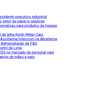
sidente executivo industrial
 setor de papel e celulose
ternativas para produtos de higiene
 da linha Kindii Water Care
e Assifarma/Intercrom na Abrafarma
e Administração da P&G
metrô de Lima
026 no mercado de personal care
apoio de mães e pais