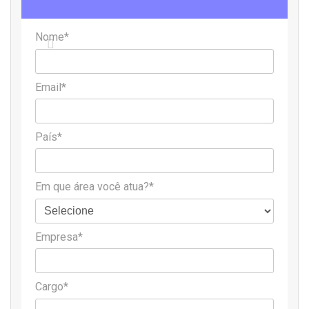
Fonte
Diário Indústria & Comércio
Nome*
Email*
País*
Em que área você atua?*
Empresa*
Cargo*