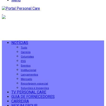
Menu
NOTÍCIAS
Tudo
Carreira
Colunistas
ESG
Eventos
Institucional
Lançamentos
Mercado
Reportagem especial
Soluções e Inovações
TV PERSONAL CARE
GUIA DE FORNECEDORES
CARREIRA
NEXUM GROUP