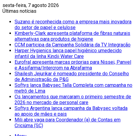
sexta-feira, 7 agosto 2026
Últimas notícias
Suzano é reconhecida como a empresa mais inovadora
do setor de papel e celulose
Kimberly-Clark apresenta plataforma de fibras naturais
alternativas para produtos de higiene
CCM participa da Campanha Solidária da TV Integração
Harper Hygienics lança papel higiênico umedecido
infantil da linha Kindii Water Care
Eurofral apresenta marcas próprias para Nissei, Panvel
e Assifarma/Intercrom na Abrafarma
Shailesh Jejurikar é nomeado presidente do Conselho
de Administração da P&G
Softys lança Babysec Talla Completa com campanha no
metrô de Lima
Os lançamentos que marcaram o primeiro semestre de
2026 no mercado de personal care
Softys Argentina lança campanha da Babysec voltada
ao apoio de mães e pais
Mili abre vaga para Coordenador (a) de Contas em
Criciúma (SC)