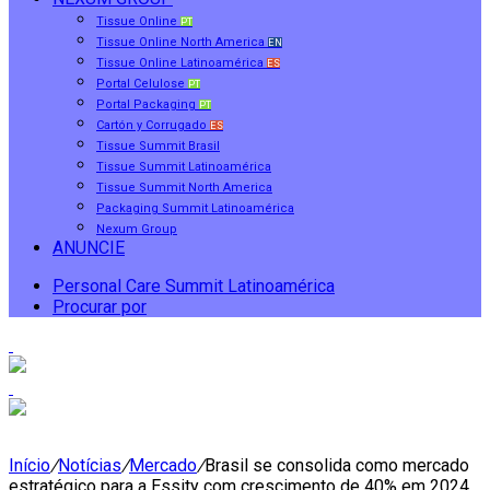
Tissue Online
PT
Tissue Online North America
EN
Tissue Online Latinoamérica
ES
Portal Celulose
PT
Portal Packaging
PT
Cartón y Corrugado
ES
Tissue Summit Brasil
Tissue Summit Latinoamérica
Tissue Summit North America
Packaging Summit Latinoamérica
Nexum Group
ANUNCIE
Personal Care Summit Latinoamérica
Procurar por
Início
/
Notícias
/
Mercado
/
Brasil se consolida como mercado
estratégico para a Essity com crescimento de 40% em 2024