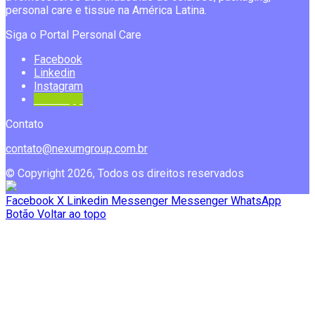
personal care e tissue na América Latina.
Siga o Portal Personal Care
Facebook
Linkedin
Instagram
Whatsapp
Contato
contato@nexumgroup.com.br
© Copyright 2026, Todos os direitos reservados
Facebook
X
Linkedin
Messenger
Messenger
WhatsApp
Botão Voltar ao topo