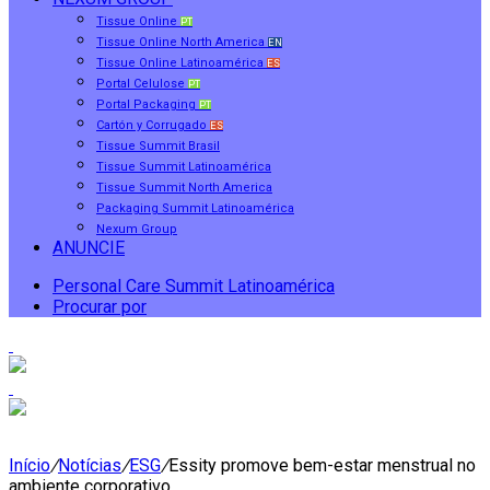
Tissue Online
PT
Tissue Online North America
EN
Tissue Online Latinoamérica
ES
Portal Celulose
PT
Portal Packaging
PT
Cartón y Corrugado
ES
Tissue Summit Brasil
Tissue Summit Latinoamérica
Tissue Summit North America
Packaging Summit Latinoamérica
Nexum Group
ANUNCIE
Personal Care Summit Latinoamérica
Procurar por
Início
/
Notícias
/
ESG
/
Essity promove bem-estar menstrual no
ambiente corporativo