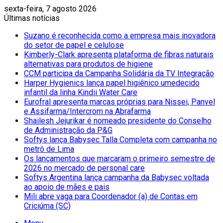
sexta-feira, 7 agosto 2026
Últimas notícias
Suzano é reconhecida como a empresa mais inovadora
do setor de papel e celulose
Kimberly-Clark apresenta plataforma de fibras naturais
alternativas para produtos de higiene
CCM participa da Campanha Solidária da TV Integração
Harper Hygienics lança papel higiênico umedecido
infantil da linha Kindii Water Care
Eurofral apresenta marcas próprias para Nissei, Panvel
e Assifarma/Intercrom na Abrafarma
Shailesh Jejurikar é nomeado presidente do Conselho
de Administração da P&G
Softys lança Babysec Talla Completa com campanha no
metrô de Lima
Os lançamentos que marcaram o primeiro semestre de
2026 no mercado de personal care
Softys Argentina lança campanha da Babysec voltada
ao apoio de mães e pais
Mili abre vaga para Coordenador (a) de Contas em
Criciúma (SC)