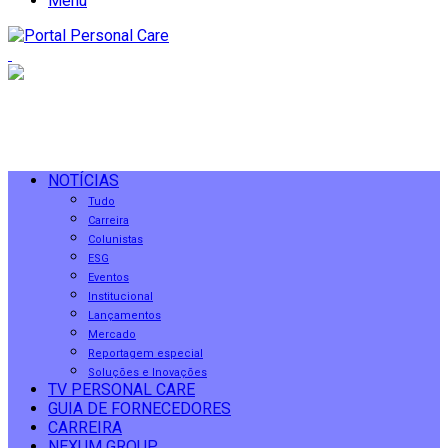
Menu
NOTÍCIAS
Tudo
Carreira
Colunistas
ESG
Eventos
Institucional
Lançamentos
Mercado
Reportagem especial
Soluções e Inovações
TV PERSONAL CARE
GUIA DE FORNECEDORES
CARREIRA
NEXUM GROUP