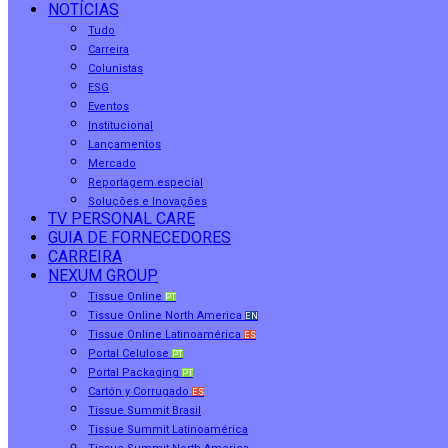
NOTÍCIAS
Tudo
Carreira
Colunistas
ESG
Eventos
Institucional
Lançamentos
Mercado
Reportagem especial
Soluções e Inovações
TV PERSONAL CARE
GUIA DE FORNECEDORES
CARREIRA
NEXUM GROUP
Tissue Online
PT
Tissue Online North America
EN
Tissue Online Latinoamérica
ES
Portal Celulose
PT
Portal Packaging
PT
Cartón y Corrugado
ES
Tissue Summit Brasil
Tissue Summit Latinoamérica