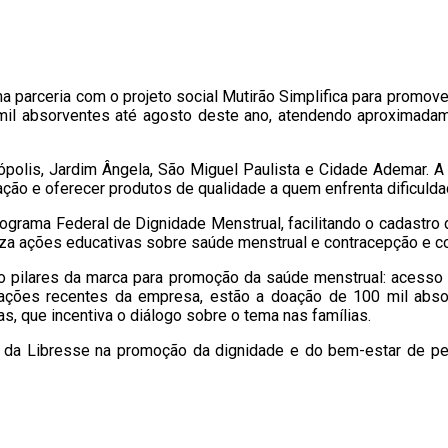
ma parceria com o projeto social Mutirão Simplifica para promo
5 mil absorventes até agosto deste ano, atendendo aproximad
polis, Jardim Ângela, São Miguel Paulista e Cidade Ademar. A 
ção e oferecer produtos de qualidade a quem enfrenta dificuldad
ograma Federal de Dignidade Menstrual, facilitando o cadastro d
iza ações educativas sobre saúde menstrual e contracepção e col
tro pilares da marca para promoção da saúde menstrual: acess
s ações recentes da empresa, estão a doação de 100 mil abso
 que incentiva o diálogo sobre o tema nas famílias.
y e da Libresse na promoção da dignidade e do bem-estar de 