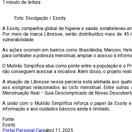
1 minuto de leitura
Foto: Divulgação / Essity
A Essity, companhia global de higiene e saúde, estabeleceu u
Por meio da marca Libresse, serão distribuídos mais de 4
vulnerabilidade.
As ações ocorrem em bairros como Brasilândia, Marconi, Helió
para combater a pobreza menstrual, ampliar o acesso à informa
O Mutirão Simplifica atua como ponte entre a população e o Pr
não conseguem acessar a iniciativa. Além disso, o projeto real
A atuação da Libresse nessa parceria está alinhada aos qua
aos estigmas relacionados ao ciclo menstrual. Entre outra
Menstruação Real – Guia Descomplicado de Novas Descobertas,
A união com o Mutirão Simplifica reforça o papel da Essit
informação e aos cuidados básicos ainda é limitado.
Fonte
Essity
Portal Personal Care
abril 11, 2025