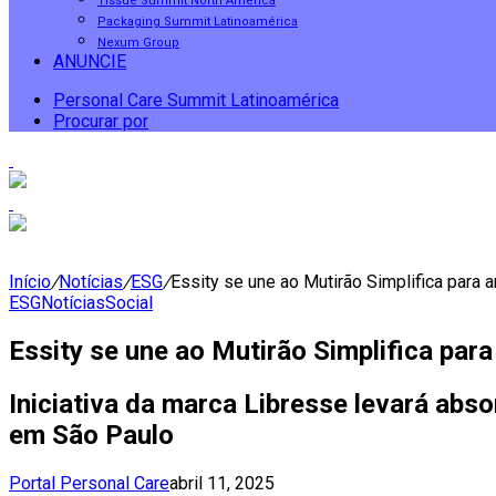
Tissue Summit North America
Packaging Summit Latinoamérica
Nexum Group
ANUNCIE
Personal Care Summit Latinoamérica
Procurar por
Início
/
Notícias
/
ESG
/
Essity se une ao Mutirão Simplifica para 
ESG
Notícias
Social
Essity se une ao Mutirão Simplifica para
Iniciativa da marca Libresse levará abs
em São Paulo
Portal Personal Care
abril 11, 2025