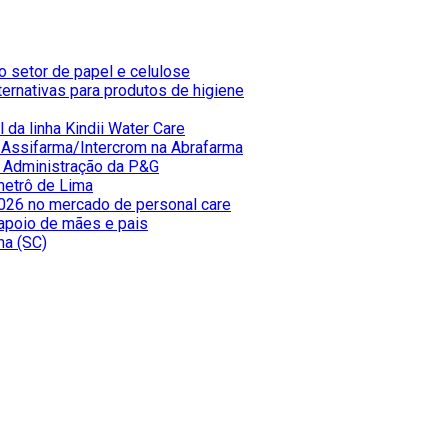
 setor de papel e celulose
ternativas para produtos de higiene
 da linha Kindii Water Care
e Assifarma/Intercrom na Abrafarma
e Administração da P&G
metrô de Lima
026 no mercado de personal care
apoio de mães e pais
ma (SC)