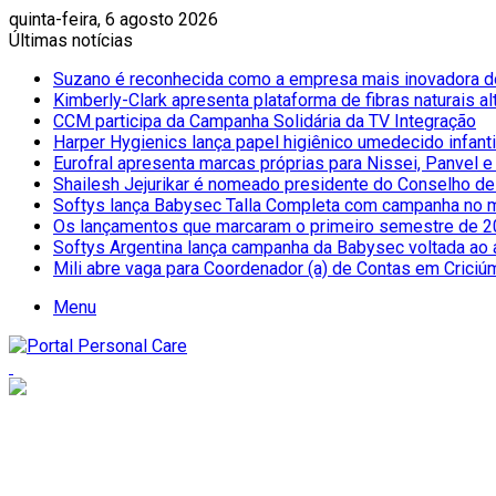
quinta-feira, 6 agosto 2026
Últimas notícias
Suzano é reconhecida como a empresa mais inovadora do
Kimberly-Clark apresenta plataforma de fibras naturais al
CCM participa da Campanha Solidária da TV Integração
Harper Hygienics lança papel higiênico umedecido infantil
Eurofral apresenta marcas próprias para Nissei, Panvel 
Shailesh Jejurikar é nomeado presidente do Conselho d
Softys lança Babysec Talla Completa com campanha no 
Os lançamentos que marcaram o primeiro semestre de 2
Softys Argentina lança campanha da Babysec voltada ao 
Mili abre vaga para Coordenador (a) de Contas em Criciú
Menu