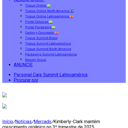
Tissue Online
PT
Tissue Online North America
EN
Tissue Online Latinoamérica
ES
Portal Celulose
PT
Portal Packaging
PT
Cartón y Corrugado
ES
Tissue Summit Brasil
Tissue Summit Latinoamérica
Tissue Summit North America
Packaging Summit Latinoamérica
Nexum Group
ANUNCIE
Personal Care Summit Latinoamérica
Procurar por
Início
/
Notícias
/
Mercado
/
Kimberly-Clark mantém
crescimento orgânico no 3º trimestre de 2025