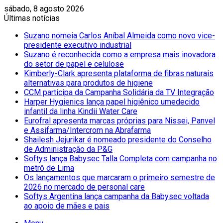
sábado, 8 agosto 2026
Últimas notícias
Suzano nomeia Carlos Aníbal Almeida como novo vice-
presidente executivo industrial
Suzano é reconhecida como a empresa mais inovadora
do setor de papel e celulose
Kimberly-Clark apresenta plataforma de fibras naturais
alternativas para produtos de higiene
CCM participa da Campanha Solidária da TV Integração
Harper Hygienics lança papel higiênico umedecido
infantil da linha Kindii Water Care
Eurofral apresenta marcas próprias para Nissei, Panvel
e Assifarma/Intercrom na Abrafarma
Shailesh Jejurikar é nomeado presidente do Conselho
de Administração da P&G
Softys lança Babysec Talla Completa com campanha no
metrô de Lima
Os lançamentos que marcaram o primeiro semestre de
2026 no mercado de personal care
Softys Argentina lança campanha da Babysec voltada
ao apoio de mães e pais