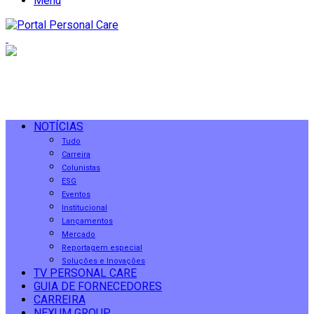
Menu
NOTÍCIAS
Tudo
Carreira
Colunistas
ESG
Eventos
Institucional
Lançamentos
Mercado
Reportagem especial
Soluções e Inovações
TV PERSONAL CARE
GUIA DE FORNECEDORES
CARREIRA
NEXUM GROUP