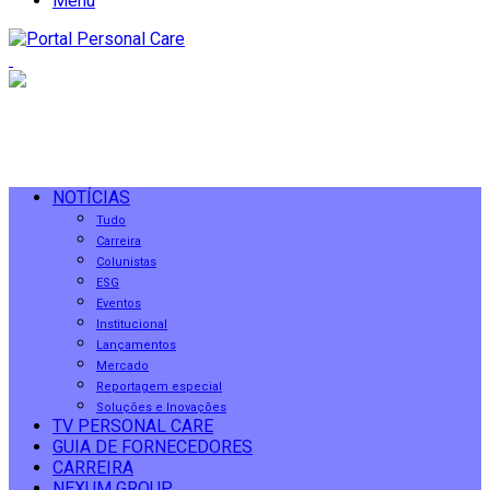
Menu
NOTÍCIAS
Tudo
Carreira
Colunistas
ESG
Eventos
Institucional
Lançamentos
Mercado
Reportagem especial
Soluções e Inovações
TV PERSONAL CARE
GUIA DE FORNECEDORES
CARREIRA
NEXUM GROUP