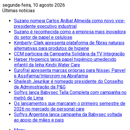
segunda-feira, 10 agosto 2026
Últimas notícias
Suzano nomeia Carlos Aníbal Almeida como novo vice-
presidente executivo industrial
Suzano é reconhecida como a empresa mais inovadora
do setor de papel e celulose
Kimberly-Clark apresenta plataforma de fibras naturais
alternativas para produtos de higiene
CCM participa da Campanha Solidária da TV Integração
Harper Hygienics lança papel higiênico umedecido
infantil da linha Kindii Water Care
Eurofral apresenta marcas próprias para Nissei, Panvel
e Assifarma/Intercrom na Abrafarma
Shailesh Jejurikar é nomeado presidente do Conselho
de Administração da P&G
Softys lança Babysec Talla Completa com campanha no
metrô de Lima
Os lançamentos que marcaram o primeiro semestre de
2026 no mercado de personal care
Softys Argentina lança campanha da Babysec voltada
ao apoio de mães e pais