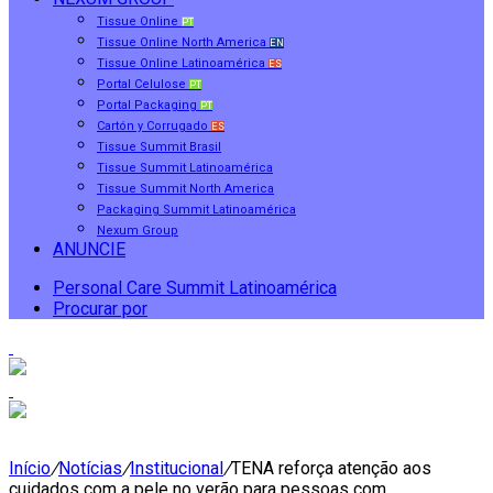
Tissue Online
PT
Tissue Online North America
EN
Tissue Online Latinoamérica
ES
Portal Celulose
PT
Portal Packaging
PT
Cartón y Corrugado
ES
Tissue Summit Brasil
Tissue Summit Latinoamérica
Tissue Summit North America
Packaging Summit Latinoamérica
Nexum Group
ANUNCIE
Personal Care Summit Latinoamérica
Procurar por
Início
/
Notícias
/
Institucional
/
TENA reforça atenção aos
cuidados com a pele no verão para pessoas com